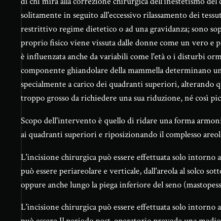
di chi mira alla correzione chirurgica dell'inestetismo del
solitamente in seguito all'eccessivo rilassamento dei te
restrittivo regime dietetico o ad una gravidanza; sono sopr
proprio fisico viene vissuta dalle donne come un vero e
è influenzata anche da variabili come l'età o i disturbi 
componente ghiandolare della mammella determinano un
specialmente a carico dei quadranti superiori, alterando qui
troppo grosso da richiedere una sua riduzione, né così pi
Scopo dell'intervento è quello di ridare una forma armon
ai quadranti superiori e riposizionando il complesso areol
L'incisione chirurgica può essere effettuata solo intorno a
può essere periareolare e verticale, dall'areola al solco so
oppure anche lungo la piega inferiore del seno (mastopessi
L'incisione chirurgica può essere effettuata solo intorno a
può essere Il periodo post-operatorio prevede una medica