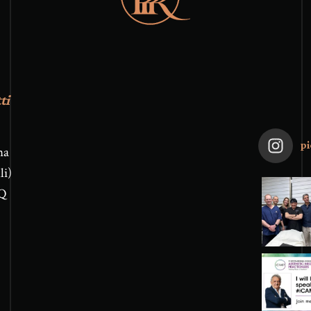
ti
pi
na
li)
Q