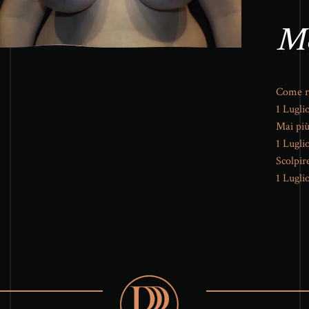
Me
Come ri
1 Lugli
Mai più
1 Lugli
Scolpire
1 Lugli