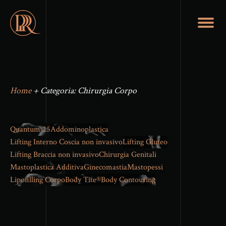
Home
+
Categoria:
Chirurgia Corpo
Quantum 25
Addominoplastica
Lifting Interno Coscia non invasivo
Lifting Gluteo
Lifting Braccia non invasivo
Chirurgia Genitali
Mastoplastica Additiva
Ginecomastia
Mastopessi
Lipofilling Corpo
Body Tite®
Body Contouring