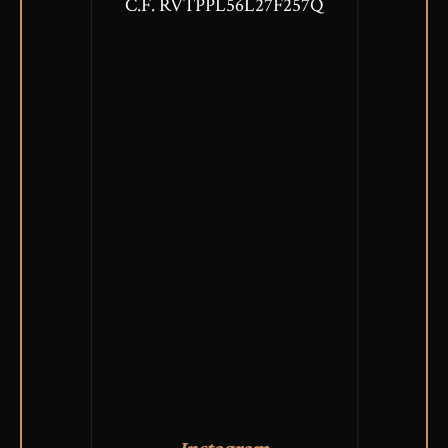
C.F. RVTPPL56L27F257Q
Instagram